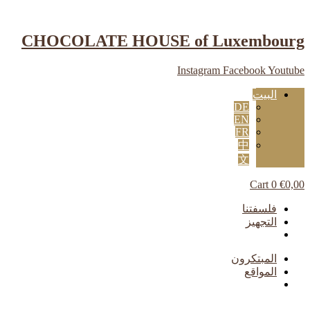
Skip
to
content
CHOCOLATE HOUSE of Luxembourg
Instagram
Facebook
Youtube
البيت
DE
EN
FR
中
文
Cart
0
€
0,00
Main
فلسفتنا
Menu
التجهيز
Main
المبتكرون
Menu
المواقع