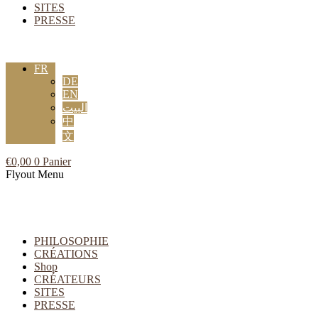
SITES
PRESSE
FR
DE
EN
البيت
中
文
€
0,00
0
Panier
Flyout Menu
PHILOSOPHIE
CRÉATIONS
Shop
CRÉATEURS
SITES
PRESSE