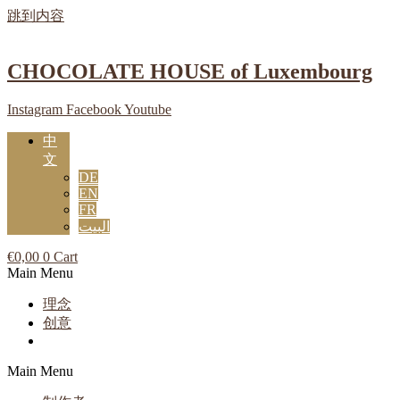
跳到内容
CHOCOLATE HOUSE of Luxembourg
Instagram
Facebook
Youtube
中
文
DE
EN
FR
البيت
€
0,00
0
Cart
Main Menu
理念
创意
Main Menu