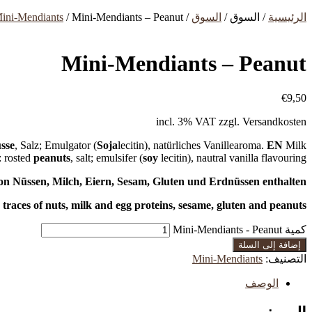
الرئيسية
/ السوق /
السوق
/
/ Mini-Mendiants – Peanut
ini-Mendiants
Mini-Mendiants – Peanut
€
9,50
incl. 3% VAT
zzgl. Versandkosten
sse
, Salz; Emulgator (
Soja
lecitin), natürliches Vanillearoma.
EN
Milk
: rosted
peanuts
, salt; emulsifer (
soy
lecitin), nautral vanilla flavouring.
n Nüssen, Milch, Eiern, Sesam, Gluten und Erdnüssen enthalten.
traces of nuts, milk and egg proteins, sesame, gluten and peanuts.
كمية Mini-Mendiants - Peanut
إضافة إلى السلة
التصنيف:
Mini-Mendiants
الوصف