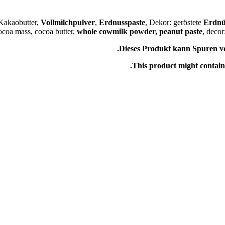
Kakaobutter,
Vollmilchpulver
,
Erdnusspaste
, Dekor: geröstete
Erdnü
ocoa mass, cocoa butter,
whole cowmilk powder, peanut paste
, decor
Dieses Produkt kann Spuren vo
This product might contain 