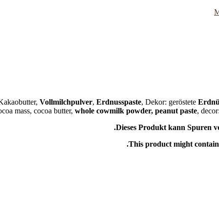
M
Kakaobutter,
Vollmilchpulver
,
Erdnusspaste
, Dekor: geröstete
Erdnü
ocoa mass, cocoa butter,
whole cowmilk powder, peanut paste
, decor
Dieses Produkt kann Spuren vo
This product might contain 