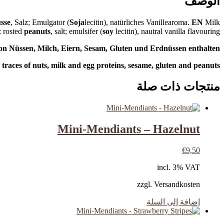
الوصف
sse
, Salz; Emulgator (
Soja
lecitin), natürliches Vanillearoma.
EN
Milk
: rosted
peanuts
, salt; emulsifer (
soy
lecitin), nautral vanilla flavouring.
n Nüssen, Milch, Eiern, Sesam, Gluten und Erdnüssen enthalten.
traces of nuts, milk and egg proteins, sesame, gluten and peanuts.
منتجات ذات صلة
Mini-Mendiants – Hazelnut
€
9,50
incl. 3% VAT
zzgl. Versandkosten
إضافة إلى السلة