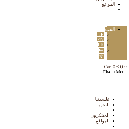
المواقع
البيت
DE
EN
FR
中
文
Cart
0
€
0,00
Flyout Menu
فلسفتنا
التجهيز
المبتكرون
المواقع