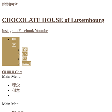
跳到内容
CHOCOLATE HOUSE of Luxembourg
Instagram
Facebook
Youtube
中
文
DE
EN
FR
البيت
€
0,00
0
Cart
Main Menu
理念
创意
Main Menu