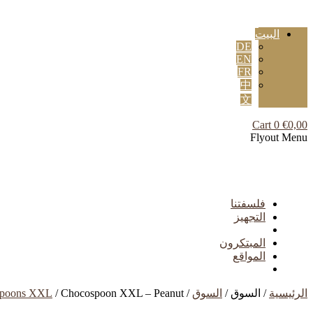
البيت
DE
EN
FR
中
文
Cart
0
€
0,00
Flyout Menu
فلسفتنا
التجهيز
المبتكرون
المواقع
الرئيسية
/ السوق /
السوق
/
/ Chocospoon XXL – Peanut
poons XXL