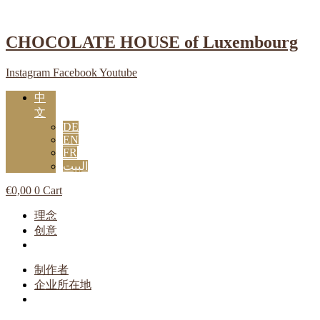
跳
到
CHOCOLATE HOUSE of Luxembourg
内
容
Instagram
Facebook
Youtube
中
文
DE
EN
FR
البيت
€
0,00
0
Cart
Main
理念
Menu
创意
Main
制作者
Menu
企业所在地