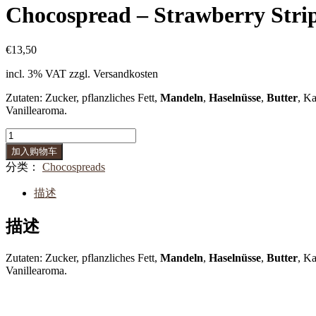
Chocospread – Strawberry Stri
€
13,50
incl. 3% VAT
zzgl. Versandkosten
Zutaten: Zucker, pflanzliches Fett,
Mandeln
,
Haselnüsse
,
Butter
, Ka
Vanillearoma.
Chocospread
-
加入购物车
Strawberry
分类：
Chocospreads
Stripes
数
描述
量
描述
Zutaten: Zucker, pflanzliches Fett,
Mandeln
,
Haselnüsse
,
Butter
, Ka
Vanillearoma.