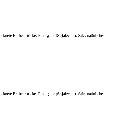
rocknete Erdbeerstücke, Emulgator (
Soja
lecitin), Salz, natürliches
rocknete Erdbeerstücke, Emulgator (
Soja
lecitin), Salz, natürliches