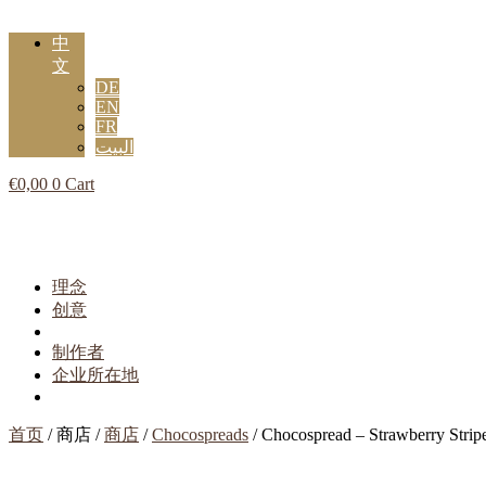
中
文
DE
EN
FR
البيت
€
0,00
0
Cart
Flyout
Menu
理念
创意
制作者
企业所在地
首页
/ 商店 /
商店
/
Chocospreads
/ Chocospread – Strawberry Strip