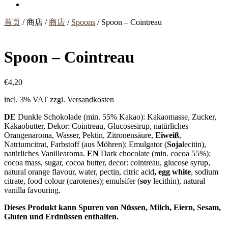
首页
/ 商店 /
商店
/
Spoons
/ Spoon – Cointreau
Spoon – Cointreau
€
4,20
incl. 3% VAT
zzgl. Versandkosten
DE
Dunkle Schokolade (min. 55% Kakao): Kakaomasse, Zucker,
Kakaobutter, Dekor: Cointreau, Glucosesirup, natürliches
Orangenaroma, Wasser, Pektin, Zitronensäure,
Eiweiß
,
Natriumcitrat, Farbstoff (aus Möhren); Emulgator (
Soja
lecitin),
natürliches Vanillearoma.
EN
Dark chocolate (min. cocoa 55%):
cocoa mass, sugar, cocoa butter, decor: cointreau, glucose syrup,
natural orange flavour, water, pectin, citric acid
, egg white
, sodium
citrate, food colour (carotenes); emulsifer (
soy
lecithin), natural
vanilla favouring.
Dieses Produkt kann Spuren von Nüssen, Milch, Eiern, Sesam,
Gluten und Erdnüssen enthalten.