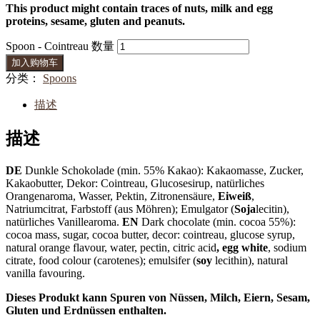
This product might contain traces of nuts, milk and egg
proteins, sesame, gluten and peanuts.
Spoon - Cointreau 数量
加入购物车
分类：
Spoons
描述
描述
DE
Dunkle Schokolade (min. 55% Kakao): Kakaomasse, Zucker,
Kakaobutter, Dekor: Cointreau, Glucosesirup, natürliches
Orangenaroma, Wasser, Pektin, Zitronensäure,
Eiweiß
,
Natriumcitrat, Farbstoff (aus Möhren); Emulgator (
Soja
lecitin),
natürliches Vanillearoma.
EN
Dark chocolate (min. cocoa 55%):
cocoa mass, sugar, cocoa butter, decor: cointreau, glucose syrup,
natural orange flavour, water, pectin, citric acid
, egg white
, sodium
citrate, food colour (carotenes); emulsifer (
soy
lecithin), natural
vanilla favouring.
Dieses Produkt kann Spuren von Nüssen, Milch, Eiern, Sesam,
Gluten und Erdnüssen enthalten.