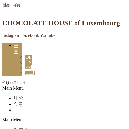
跳到内容
CHOCOLATE HOUSE of Luxembourg
Instagram
Facebook
Youtube
中
文
DE
EN
FR
البيت
€
0,00
0
Cart
Main Menu
理念
创意
Main Menu