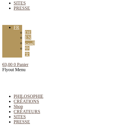
SITES
PRESSE
FR
DE
EN
البيت
中
文
€
0,00
0
Panier
Flyout Menu
PHILOSOPHIE
CRÉATIONS
Shop
CRÉATEURS
SITES
PRESSE