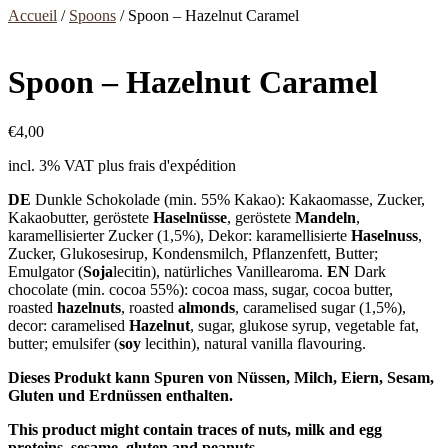
Accueil
/
Spoons
/ Spoon – Hazelnut Caramel
Spoon – Hazelnut Caramel
€
4,00
incl. 3% VAT
plus frais d'expédition
DE
Dunkle Schokolade (min. 55% Kakao): Kakaomasse, Zucker,
Kakaobutter, geröstete
Haselnüsse
, geröstete
Mandeln
,
karamellisierter Zucker (1,5%), Dekor: karamellisierte
Haselnuss
,
Zucker, Glukosesirup, Kondensmilch, Pflanzenfett, Butter;
Emulgator (
Soja
lecitin), natürliches Vanillearoma.
EN
Dark
chocolate (min. cocoa 55%): cocoa mass, sugar, cocoa butter,
roasted
hazelnuts
, roasted
almonds
, caramelised sugar (1,5%),
decor: caramelised
Hazelnut
, sugar, glukose syrup, vegetable fat,
butter; emulsifer (
soy
lecithin), natural vanilla flavouring.
Dieses Produkt kann Spuren von Nüssen, Milch, Eiern, Sesam,
Gluten und Erdnüssen enthalten.
This product might contain traces of nuts, milk and egg
proteins, sesame, gluten and peanuts.