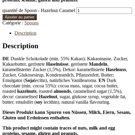
quantité de Spoon - Hazelnut Caramel
Ajouter au panier
Catégorie :
Spoons
Description
Description
DE
Dunkle Schokolade (min. 55% Kakao): Kakaomasse, Zucker,
Kakaobutter, geröstete
Haselnüsse
, geröstete
Mandeln
,
karamellisierter Zucker (1,5%), Dekor: karamellisierte
Haselnuss
,
Zucker, Glukosesirup, Kondensmilch, Pflanzenfett, Butter;
Emulgator (
Soja
lecitin), natürliches Vanillearoma.
EN
Dark
chocolate (min. cocoa 55%): cocoa mass, sugar, cocoa butter,
roasted
hazelnuts
, roasted
almonds
, caramelised sugar (1,5%),
decor: caramelised
Hazelnut
, sugar, glukose syrup, vegetable fat,
butter; emulsifer (
soy
lecithin), natural vanilla flavouring.
Dieses Produkt kann Spuren von Nüssen, Milch, Eiern, Sesam,
Gluten und Erdnüssen enthalten.
This product might contain traces of nuts, milk and egg
proteins, sesame, gluten and peanuts.