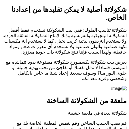
شكولاتة أصلية لا يمكن تقليدها من إعدادنا
الخاص.
شكولاتة تناسب الملوك: ففي بيت الشكولاتة نستخدم فقط أفضل
الشكولاتة البلجيكية والفرنسية وذلك لإنتاج الشكولاتة الفائقة الجودة.
ولا نستخدم أية دهون نباتية كزيت نخيل، كما لا نستخدم أية مكسبات
نكهة صناعية وألوان صناعية ولا نستخدم أي معززات طعم ومواد
حافظة، ولهذا السبب فإننا ننتج شكولاتة ذات جودة معززة.
يعرض بيت شكولاتة لكسمبورج شكولاتة مصنوعة يدويا تتماشاه مع
الموسم. فلماذا لا تدلل نفسك أو تفاجئ من تحب بهدية جميلة أو
حلوى اللوز منا؟ وسوف يسعدنا إعداد شيئا ما خاص بالكامل
وشخصي وفريد معد لكم.
ملعقة من الشكولاتة الساخنة
شكولاتة لذيذة في ملعقة خشبية
قم بصب الحليب الساخن وقم بغمس المعلقة الخاصة بك مع
التحريك السريع وهذا كل شيء. واسترخي ببساطة واستمتع بها.