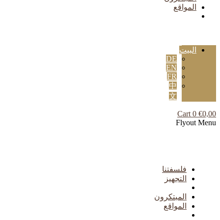
المواقع
البيت
DE
EN
FR
中
文
Cart
0
€
0,00
Flyout Menu
فلسفتنا
التجهيز
المبتكرون
المواقع