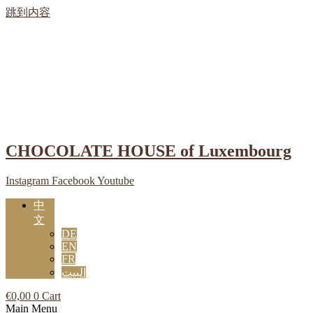
跳到内容
CHOCOLATE HOUSE of Luxembourg
Instagram
Facebook
Youtube
中
文
DE
EN
FR
البيت
€
0,00
0
Cart
Main Menu