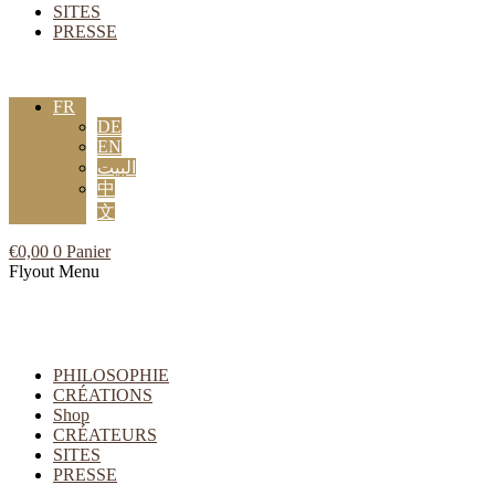
SITES
PRESSE
FR
DE
EN
البيت
中
文
€
0,00
0
Panier
Flyout Menu
PHILOSOPHIE
CRÉATIONS
Shop
CRÉATEURS
SITES
PRESSE