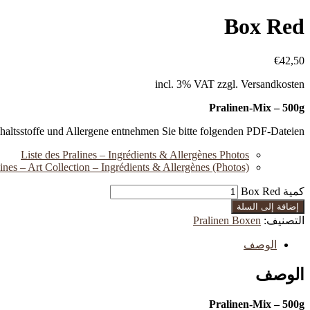
Box Red
€
42,50
incl. 3% VAT
zzgl. Versandkosten
Pralinen-Mix – 500g
nhaltsstoffe und Allergene entnehmen Sie bitte folgenden PDF-Dateien:
Liste des Pralines – Ingrédients & Allergènes Photos
lines – Art Collection – Ingrédients & Allergènes (Photos)
كمية Box Red
إضافة إلى السلة
التصنيف:
Pralinen Boxen
الوصف
الوصف
Pralinen-Mix – 500g