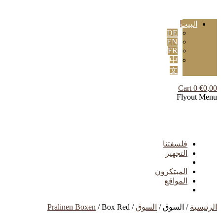
البيت
DE
EN
FR
中
文
Cart
0
€
0,00
Flyout Menu
فلسفتنا
التجهيز
المبتكرون
المواقع
الرئيسية
/ السوق /
السوق
/
/ Box Red
Pralinen Boxen