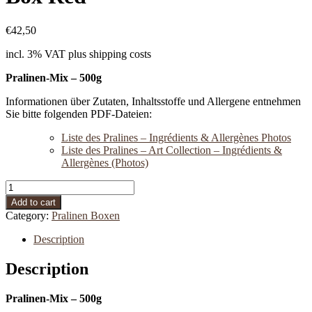
€
42,50
incl. 3% VAT
plus shipping costs
Pralinen-Mix – 500g
Informationen über Zutaten, Inhaltsstoffe und Allergene entnehmen
Sie bitte folgenden PDF-Dateien:
Liste des Pralines – Ingrédients & Allergènes Photos
Liste des Pralines – Art Collection – Ingrédients &
Allergènes (Photos)
Box
Red
Add to cart
quantity
Category:
Pralinen Boxen
Description
Description
Pralinen-Mix – 500g