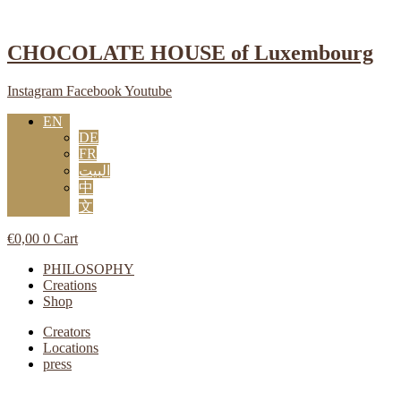
Skip
to
content
CHOCOLATE HOUSE of Luxembourg
Instagram
Facebook
Youtube
EN
DE
FR
البيت
中
文
€
0,00
0
Cart
Main
PHILOSOPHY
Menu
Creations
Shop
Main
Creators
Menu
Locations
press