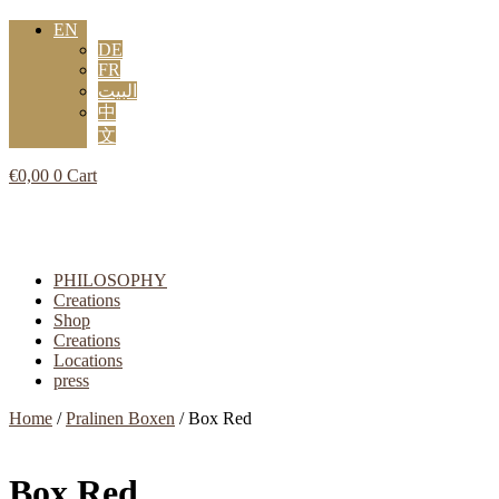
EN
DE
FR
البيت
中
文
€
0,00
0
Cart
Flyout
Menu
PHILOSOPHY
Creations
Shop
Creations
Locations
press
Home
/
Pralinen Boxen
/ Box Red
Box Red