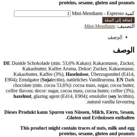
proteins, sesame, gluten and peanuts
كمية Mini-Mendiants - Espresso
إضافة إلى السلة
التصنيف:
Mini-Mendiants
الوصف
الوصف
DE
Dunkle Schokolade (min. 53,6% Kakao): Kakaomasse, Zucker,
Kakaobutter, Kaffee Aroma, Dekor: Zucker, Kakaomasse,
Kakaobutter, Kaffee (3%),
Haselnüsse
, Überzugsmittel (E414,
E904); Emulgator (
Soja
lecitin), natürliches Vanillearoma.
EN
Dark
chocolate (min. cocoa 53,6%): cocoa mass, sugar, cocoa butter,
coffee flavour, decor: sugar, cocoa mass, cocoa butter, coffee (3%),
hazelnut
, glazing agent (E414, E904); emulsifer (
soy
lecithin),
natural vanilla favouring.
Dieses Produkt kann Spuren von Nüssen, Milch, Eiern, Sesam,
Gluten und Erdnüssen enthalten.
This product might contain traces of nuts, milk and egg
proteins, sesame, gluten and peanuts