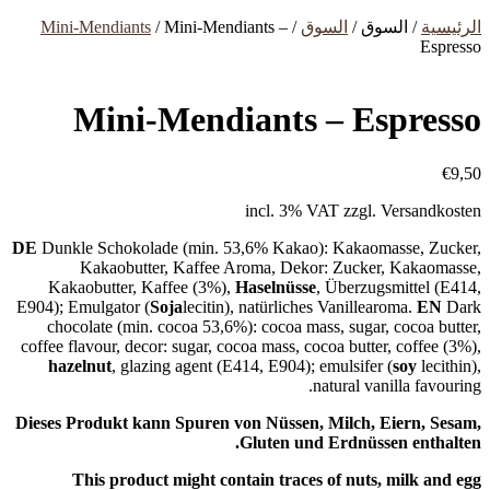
الرئيسية
/ السوق /
السوق
/
/ Mini-Mendiants –
Mini-Mendiants
Espresso
Mini-Mendiants – Espresso
€
9,50
incl. 3% VAT
zzgl. Versandkosten
DE
Dunkle Schokolade (min. 53,6% Kakao): Kakaomasse, Zucker,
Kakaobutter, Kaffee Aroma, Dekor: Zucker, Kakaomasse,
Kakaobutter, Kaffee (3%),
Haselnüsse
, Überzugsmittel (E414,
E904); Emulgator (
Soja
lecitin), natürliches Vanillearoma.
EN
Dark
chocolate (min. cocoa 53,6%): cocoa mass, sugar, cocoa butter,
coffee flavour, decor: sugar, cocoa mass, cocoa butter, coffee (3%),
hazelnut
, glazing agent (E414, E904); emulsifer (
soy
lecithin),
natural vanilla favouring.
Dieses Produkt kann Spuren von Nüssen, Milch, Eiern, Sesam,
Gluten und Erdnüssen enthalten.
This product might contain traces of nuts, milk and egg