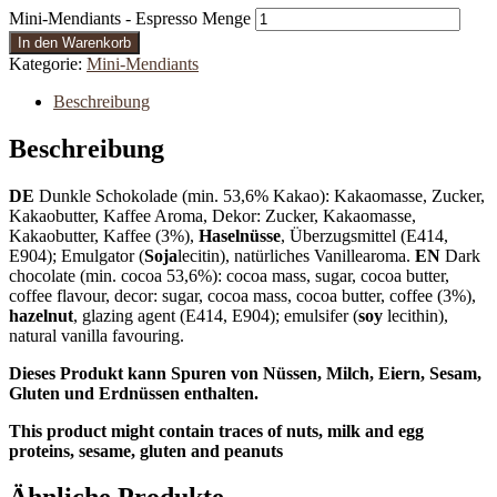
Mini-Mendiants - Espresso Menge
In den Warenkorb
Kategorie:
Mini-Mendiants
Beschreibung
Beschreibung
DE
Dunkle Schokolade (min. 53,6% Kakao): Kakaomasse, Zucker,
Kakaobutter, Kaffee Aroma, Dekor: Zucker, Kakaomasse,
Kakaobutter, Kaffee (3%),
Haselnüsse
, Überzugsmittel (E414,
E904); Emulgator (
Soja
lecitin), natürliches Vanillearoma.
EN
Dark
chocolate (min. cocoa 53,6%): cocoa mass, sugar, cocoa butter,
coffee flavour, decor: sugar, cocoa mass, cocoa butter, coffee (3%),
hazelnut
, glazing agent (E414, E904); emulsifer (
soy
lecithin),
natural vanilla favouring.
Dieses Produkt kann Spuren von Nüssen, Milch, Eiern, Sesam,
Gluten und Erdnüssen enthalten.
This product might contain traces of nuts, milk and egg
proteins, sesame, gluten and peanuts