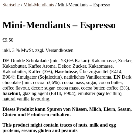
Startseite
/
Mini-Mendiants
/ Mini-Mendiants – Espresso
Mini-Mendiants – Espresso
€
9,50
inkl. 3 % MwSt.
zzgl. Versandkosten
DE
Dunkle Schokolade (min. 53,6% Kakao): Kakaomasse, Zucker,
Kakaobutter, Kaffee Aroma, Dekor: Zucker, Kakaomasse,
Kakaobutter, Kaffee (3%),
Haselnüsse
, Überzugsmittel (E414,
E904); Emulgator (
Soja
lecitin), natürliches Vanillearoma.
EN
Dark
chocolate (min. cocoa 53,6%): cocoa mass, sugar, cocoa butter,
coffee flavour, decor: sugar, cocoa mass, cocoa butter, coffee (3%),
hazelnut
, glazing agent (E414, E904); emulsifer (
soy
lecithin),
natural vanilla favouring.
Dieses Produkt kann Spuren von Nüssen, Milch, Eiern, Sesam,
Gluten und Erdnüssen enthalten.
This product might contain traces of nuts, milk and egg
proteins, sesame, gluten and peanuts