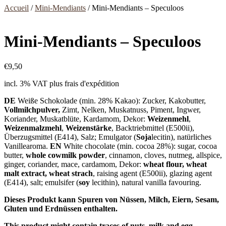
Accueil
/
Mini-Mendiants
/ Mini-Mendiants – Speculoos
Mini-Mendiants – Speculoos
€
9,50
incl. 3% VAT
plus frais d'expédition
DE
Weiße Schokolade (min. 28% Kakao): Zucker, Kakobutter,
Vollmilchpulver
,
Zimt, Nelken, Muskatnuss, Piment, Ingwer,
Koriander, Muskatblüte, Kardamom, Dekor:
Weizenmehl
,
Weizenmalzmehl
,
Weizenstärke
, Backtriebmittel (E500ii),
Überzugsmittel (E414), Salz; Emulgator (
Soja
lecitin), natürliches
Vanillearoma.
EN
White chocolate (min. cocoa 28%): sugar, cocoa
butter,
whole cowmilk powder
, cinnamon, cloves, nutmeg, allspice,
ginger, coriander, mace, cardamom, Dekor:
wheat flour, wheat
malt extract, wheat strach
, raising agent (E500ii), glazing agent
(E414), salt; emulsifer (
soy
lecithin), natural vanilla favouring.
Dieses Produkt kann Spuren von Nüssen, Milch, Eiern, Sesam,
Gluten und Erdnüssen enthalten.
This product might contain traces of nuts, milk and egg