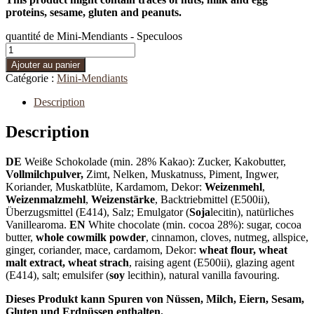
proteins, sesame, gluten and peanuts.
quantité de Mini-Mendiants - Speculoos
Ajouter au panier
Catégorie :
Mini-Mendiants
Description
Description
DE
Weiße Schokolade (min. 28% Kakao): Zucker, Kakobutter,
Vollmilchpulver
,
Zimt, Nelken, Muskatnuss, Piment, Ingwer,
Koriander, Muskatblüte, Kardamom, Dekor:
Weizenmehl
,
Weizenmalzmehl
,
Weizenstärke
, Backtriebmittel (E500ii),
Überzugsmittel (E414), Salz; Emulgator (
Soja
lecitin), natürliches
Vanillearoma.
EN
White chocolate (min. cocoa 28%): sugar, cocoa
butter,
whole cowmilk powder
, cinnamon, cloves, nutmeg, allspice,
ginger, coriander, mace, cardamom, Dekor:
wheat flour, wheat
malt extract, wheat strach
, raising agent (E500ii), glazing agent
(E414), salt; emulsifer (
soy
lecithin), natural vanilla favouring.
Dieses Produkt kann Spuren von Nüssen, Milch, Eiern, Sesam,
Gluten und Erdnüssen enthalten.