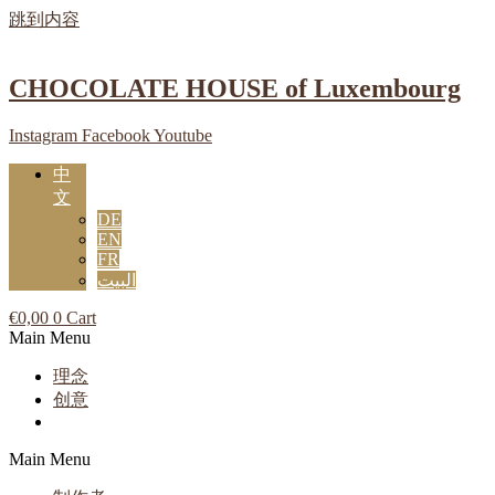
跳到内容
CHOCOLATE HOUSE of Luxembourg
Instagram
Facebook
Youtube
中
文
DE
EN
FR
البيت
€
0,00
0
Cart
Main Menu
理念
创意
Main Menu