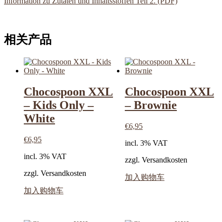
Information zu Zutaten und Inhaltsstoffen Teil 2. (PDF)
相关产品
Chocospoon XXL
Chocospoon XXL
– Kids Only –
– Brownie
White
€
6,95
€
6,95
incl. 3% VAT
incl. 3% VAT
zzgl. Versandkosten
zzgl. Versandkosten
加入购物车
加入购物车