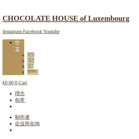
跳
到
CHOCOLATE HOUSE of Luxembourg
内
容
Instagram
Facebook
Youtube
中
文
DE
EN
FR
البيت
€
0,00
0
Cart
Main
理念
Menu
创意
Main
制作者
Menu
企业所在地