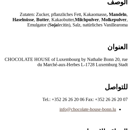
الوصف
Zutaten: Zucker, pflanzliches Fett, Kakaomasse
, Mandeln
,
Haselnüsse
,
Butter
, Kakaobutter,
Milchpulver
,
Molkepulver
,
Emulgator (
Soja
lecitin), Salz, natürliches Vanillearoma
العنوان
CHOCOLATE HOUSE of Luxembourg by Nathalie Bonn 20, rue
du Marché-aux-Herbes L-1728 Luxemburg Stadt
للتواصل
Tel.: +352 26 26 20 06 Fax: +352 26 26 20 07
info@chocolate-house-bonn.lu