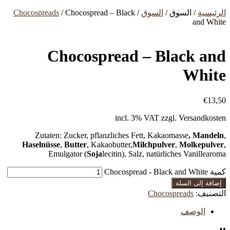
الرئيسية
/ السوق /
السوق
/
/ Chocospread – Black
Chocospreads
and White
Chocospread – Black and
White
€
13,50
incl. 3% VAT
zzgl. Versandkosten
Zutaten: Zucker, pflanzliches Fett, Kakaomasse
, Mandeln
,
Haselnüsse
,
Butter
, Kakaobutter,
Milchpulver
,
Molkepulver
,
Emulgator (
Soja
lecitin), Salz, natürliches Vanillearoma
كمية Chocospread - Black and White
إضافة إلى السلة
التصنيف:
Chocospreads
الوصف