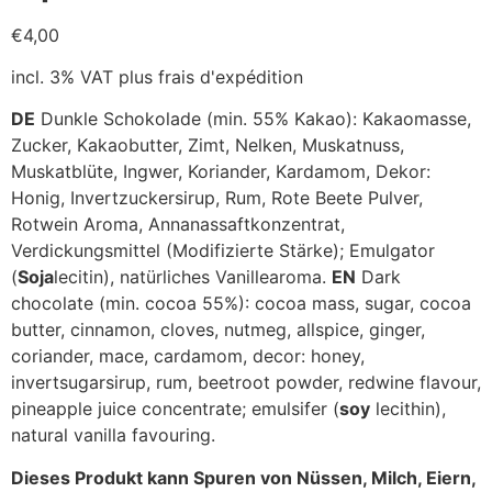
€
4,00
incl. 3% VAT
plus frais d'expédition
DE
Dunkle Schokolade (min. 55% Kakao): Kakaomasse,
Zucker, Kakaobutter, Zimt, Nelken, Muskatnuss,
Muskatblüte, Ingwer, Koriander, Kardamom, Dekor:
Honig, Invertzuckersirup, Rum, Rote Beete Pulver,
Rotwein Aroma, Annanassaftkonzentrat,
Verdickungsmittel (Modifizierte Stärke); Emulgator
(
Soja
lecitin), natürliches Vanillearoma.
EN
Dark
chocolate (min. cocoa 55%): cocoa mass, sugar, cocoa
butter, cinnamon, cloves, nutmeg, allspice, ginger,
coriander, mace, cardamom, decor: honey,
invertsugarsirup, rum, beetroot powder, redwine flavour,
pineapple juice concentrate; emulsifer (
soy
lecithin),
natural vanilla favouring.
Dieses Produkt kann Spuren von Nüssen, Milch, Eiern,