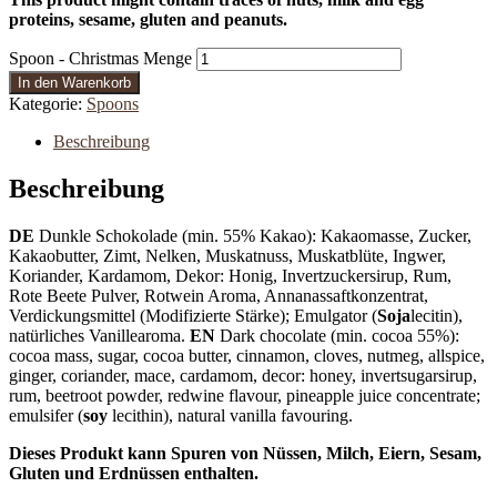
proteins, sesame, gluten and peanuts.
Spoon - Christmas Menge
In den Warenkorb
Kategorie:
Spoons
Beschreibung
Beschreibung
DE
Dunkle Schokolade (min. 55% Kakao): Kakaomasse, Zucker,
Kakaobutter, Zimt, Nelken, Muskatnuss, Muskatblüte, Ingwer,
Koriander, Kardamom, Dekor: Honig, Invertzuckersirup, Rum,
Rote Beete Pulver, Rotwein Aroma, Annanassaftkonzentrat,
Verdickungsmittel (Modifizierte Stärke); Emulgator (
Soja
lecitin),
natürliches Vanillearoma.
EN
Dark chocolate (min. cocoa 55%):
cocoa mass, sugar, cocoa butter, cinnamon, cloves, nutmeg, allspice,
ginger, coriander, mace, cardamom, decor: honey, invertsugarsirup,
rum, beetroot powder, redwine flavour, pineapple juice concentrate;
emulsifer (
soy
lecithin), natural vanilla favouring.
Dieses Produkt kann Spuren von Nüssen, Milch, Eiern, Sesam,
Gluten und Erdnüssen enthalten.