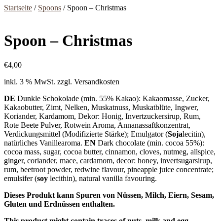
Startseite
/
Spoons
/ Spoon – Christmas
Spoon – Christmas
€
4,00
inkl. 3 % MwSt.
zzgl. Versandkosten
DE
Dunkle Schokolade (min. 55% Kakao): Kakaomasse, Zucker,
Kakaobutter, Zimt, Nelken, Muskatnuss, Muskatblüte, Ingwer,
Koriander, Kardamom, Dekor: Honig, Invertzuckersirup, Rum,
Rote Beete Pulver, Rotwein Aroma, Annanassaftkonzentrat,
Verdickungsmittel (Modifizierte Stärke); Emulgator (
Soja
lecitin),
natürliches Vanillearoma.
EN
Dark chocolate (min. cocoa 55%):
cocoa mass, sugar, cocoa butter, cinnamon, cloves, nutmeg, allspice,
ginger, coriander, mace, cardamom, decor: honey, invertsugarsirup,
rum, beetroot powder, redwine flavour, pineapple juice concentrate;
emulsifer (
soy
lecithin), natural vanilla favouring.
Dieses Produkt kann Spuren von Nüssen, Milch, Eiern, Sesam,
Gluten und Erdnüssen enthalten.
This product might contain traces of nuts, milk and egg