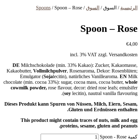
الرئيسية
/ السوق /
السوق
/
/ Spoon – Rose
Spoons
Spoon – Rose
€
4,00
incl. 3% VAT
zzgl. Versandkosten
DE
Milchschokolade (min. 33% Kakao): Zucker, Kakaomasse,
Kakaobutter,
Vollmilchpulver
, Rosenaroma, Dekor: Rosenblüten;
Emulgator (
Soja
lecitin), natürliches Vanillearoma.
EN
Milk
chocolate (min. cocoa 33%): sugar, cocoa mass, cocoa butter,
whole
cowmilk powder,
rose flavour, decor: dried rose leafs; emulsifer
(
soy
lecitin), nautral vanilla flavouring.
Dieses Produkt kann Spuren von Nüssen, Milch, Eiern, Sesam,
Gluten und Erdnüssen enthalten.
This product might contain traces of nuts, milk and egg
proteins, sesame, gluten and peanuts.
كمية Spoon - Rose