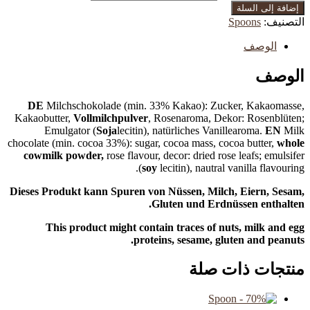
إضافة إلى السلة
التصنيف:
Spoons
الوصف
الوصف
DE
Milchschokolade (min. 33% Kakao): Zucker, Kakaomasse,
Kakaobutter,
Vollmilchpulver
, Rosenaroma, Dekor: Rosenblüten;
Emulgator (
Soja
lecitin), natürliches Vanillearoma.
EN
Milk
chocolate (min. cocoa 33%): sugar, cocoa mass, cocoa butter,
whole
cowmilk powder,
rose flavour, decor: dried rose leafs; emulsifer
(
soy
lecitin), nautral vanilla flavouring.
Dieses Produkt kann Spuren von Nüssen, Milch, Eiern, Sesam,
Gluten und Erdnüssen enthalten.
This product might contain traces of nuts, milk and egg
proteins, sesame, gluten and peanuts.
منتجات ذات صلة