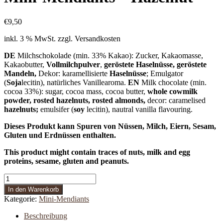
€
9,50
inkl. 3 % MwSt.
zzgl. Versandkosten
DE
Milchschokolade (min. 33% Kakao): Zucker, Kakaomasse,
Kakaobutter,
Vollmilchpulver
,
geröstete Haselnüsse, geröstete
Mandeln,
Dekor: karamellisierte
Haselnüsse
; Emulgator
(
Soja
lecitin), natürliches Vanillearoma.
EN
Milk chocolate (min.
cocoa 33%): sugar, cocoa mass, cocoa butter,
whole cowmilk
powder, rosted hazelnuts, rosted almonds,
decor: caramelised
hazelnuts;
emulsifer (
soy
lecitin), nautral vanilla flavouring.
Dieses Produkt kann Spuren von Nüssen, Milch, Eiern, Sesam,
Gluten und Erdnüssen enthalten.
This product might contain traces of nuts, milk and egg
proteins, sesame, gluten and peanuts.
Mini-
Mendiants
In den Warenkorb
-
Kategorie:
Mini-Mendiants
Hazelnut
Menge
Beschreibung