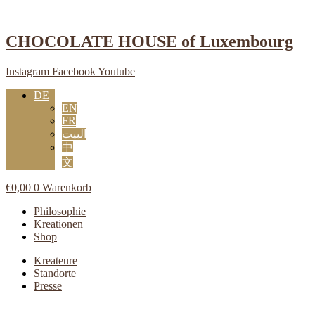
Zum
Inhalt
springen
CHOCOLATE HOUSE of Luxembourg
Instagram
Facebook
Youtube
DE
EN
FR
البيت
中
文
€
0,00
0
Warenkorb
Main
Philosophie
Menu
Kreationen
Shop
Main
Kreateure
Menu
Standorte
Presse