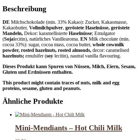
Beschreibung
DE
Milchschokolade (min. 33% Kakao): Zucker, Kakaomasse,
Kakaobutter,
Vollmilchpulver
,
geröstete Haselnüsse, geröstete
Mandeln,
Dekor: karamellisierte
Haselnüsse
; Emulgator
(
Soja
lecitin), natürliches Vanillearoma.
EN
Milk chocolate (min.
cocoa 33%): sugar, cocoa mass, cocoa butter,
whole cowmilk
powder, rosted hazelnuts, rosted almonds,
decor: caramelised
hazelnuts;
emulsifer (
soy
lecitin), nautral vanilla flavouring.
Dieses Produkt kann Spuren von Nüssen, Milch, Eiern, Sesam,
Gluten und Erdnüssen enthalten.
This product might contain traces of nuts, milk and egg
proteins, sesame, gluten and peanuts.
Ähnliche Produkte
Mini-Mendiants – Hot Chili Milk