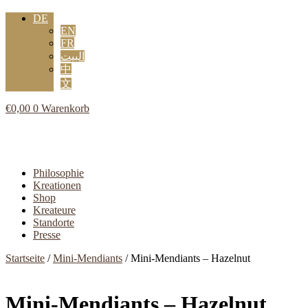
DE
EN
FR
البيت
中
文
€
0,00
0
Warenkorb
Flyout
Menu
Philosophie
Kreationen
Shop
Kreateure
Standorte
Presse
Startseite
/
Mini-Mendiants
/ Mini-Mendiants – Hazelnut
Mini-Mendiants – Hazelnut