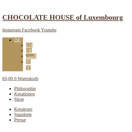
Zum
Inhalt
springen
CHOCOLATE HOUSE of Luxembourg
Instagram
Facebook
Youtube
DE
EN
FR
البيت
中
文
€
0,00
0
Warenkorb
Main
Philosophie
Menu
Kreationen
Shop
Main
Kreateure
Menu
Standorte
Presse