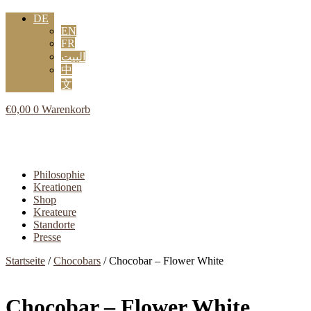
DE
EN
FR
البيت
中
文
€
0,00
0
Warenkorb
Flyout
Menu
Philosophie
Kreationen
Shop
Kreateure
Standorte
Presse
Startseite
/
Chocobars
/ Chocobar – Flower White
Chocobar – Flower White