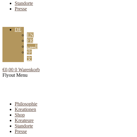
Standorte
Presse
DE
EN
FR
البيت
中
文
€
0,00
0
Warenkorb
Flyout Menu
Philosophie
Kreationen
Shop
Kreateure
Standorte
Presse