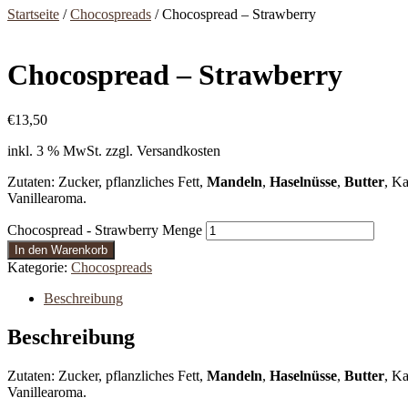
Startseite
/
Chocospreads
/ Chocospread – Strawberry
Chocospread – Strawberry
€
13,50
inkl. 3 % MwSt.
zzgl. Versandkosten
Zutaten: Zucker, pflanzliches Fett,
Mandeln
,
Haselnüsse
,
Butter
, Ka
Vanillearoma.
Chocospread - Strawberry Menge
In den Warenkorb
Kategorie:
Chocospreads
Beschreibung
Beschreibung
Zutaten: Zucker, pflanzliches Fett,
Mandeln
,
Haselnüsse
,
Butter
, Ka
Vanillearoma.