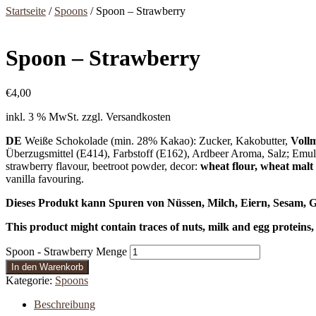
Startseite
/
Spoons
/ Spoon – Strawberry
Spoon – Strawberry
€
4,00
inkl. 3 % MwSt.
zzgl. Versandkosten
DE
Weiße Schokolade (min. 28% Kakao): Zucker, Kakobutter,
Vollm
Überzugsmittel (E414), Farbstoff (E162), Ardbeer Aroma, Salz; Emul
strawberry flavour, beetroot powder, decor:
wheat flour, wheat malt 
vanilla favouring.
Dieses Produkt kann Spuren von Nüssen, Milch, Eiern, Sesam, G
This product might contain traces of nuts, milk and egg proteins,
Spoon - Strawberry Menge
In den Warenkorb
Kategorie:
Spoons
Beschreibung