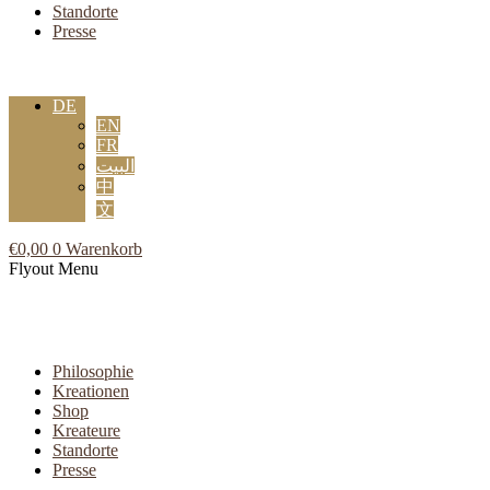
Standorte
Presse
DE
EN
FR
البيت
中
文
€
0,00
0
Warenkorb
Flyout Menu
Philosophie
Kreationen
Shop
Kreateure
Standorte
Presse