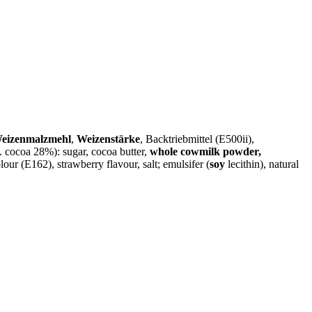
eizenmalzmehl
,
Weizenstärke
, Backtriebmittel (E500ii),
 cocoa 28%): sugar, cocoa butter,
whole cowmilk powder,
lour (E162), strawberry flavour, salt; emulsifer (
soy
lecithin), natural