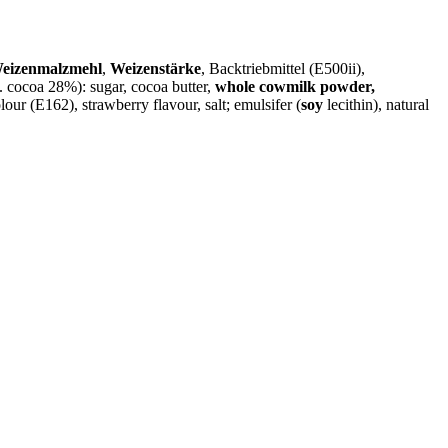
eizenmalzmehl
,
Weizenstärke
, Backtriebmittel (E500ii),
 cocoa 28%): sugar, cocoa butter,
whole cowmilk powder,
lour (E162), strawberry flavour, salt; emulsifer (
soy
lecithin), natural