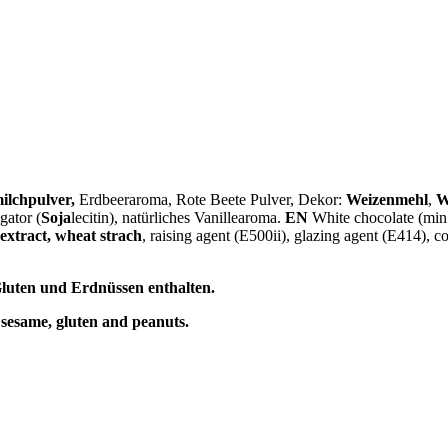
ilchpulver,
Erdbeeraroma, Rote Beete Pulver, Dekor:
Weizenmehl
,
W
gator (
Soja
lecitin), natürliches Vanillearoma.
EN
White chocolate (min.
extract, wheat strach
, raising agent (E500ii), glazing agent (E414), co
luten und Erdnüssen enthalten.
 sesame, gluten and peanuts.