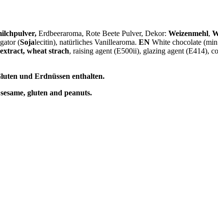
ilchpulver,
Erdbeeraroma, Rote Beete Pulver, Dekor:
Weizenmehl
,
W
gator (
Soja
lecitin), natürliches Vanillearoma.
EN
White chocolate (min.
extract, wheat strach
, raising agent (E500ii), glazing agent (E414), co
luten und Erdnüssen enthalten.
 sesame, gluten and peanuts.