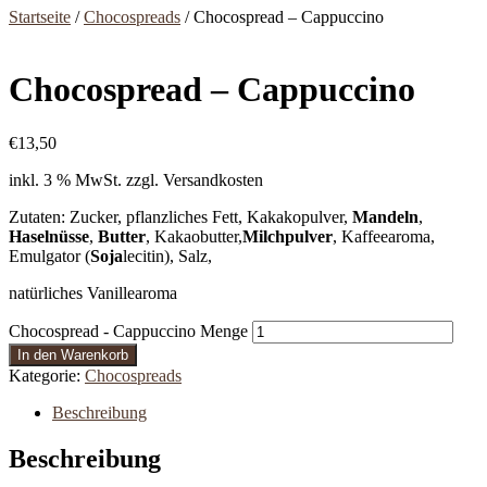
Startseite
/
Chocospreads
/ Chocospread – Cappuccino
Chocospread – Cappuccino
€
13,50
inkl. 3 % MwSt.
zzgl. Versandkosten
Zutaten: Zucker, pflanzliches Fett, Kakakopulver,
Mandeln
,
Haselnüsse
,
Butter
, Kakaobutter,
Milchpulver
, Kaffeearoma,
Emulgator (
Soja
lecitin), Salz,
natürliches Vanillearoma
Chocospread - Cappuccino Menge
In den Warenkorb
Kategorie:
Chocospreads
Beschreibung
Beschreibung