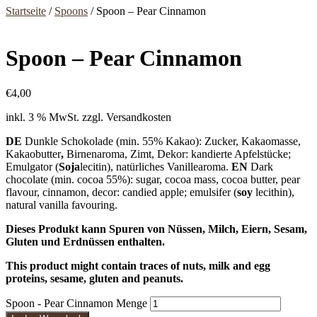
Startseite
/
Spoons
/ Spoon – Pear Cinnamon
Spoon – Pear Cinnamon
€
4,00
inkl. 3 % MwSt.
zzgl. Versandkosten
DE
Dunkle Schokolade (min. 55% Kakao): Zucker, Kakaomasse,
Kakaobutter
,
Birnenaroma, Zimt, Dekor: kandierte Apfelstücke;
Emulgator (
Soja
lecitin), natürliches Vanillearoma.
EN
Dark
chocolate (min. cocoa 55%): sugar, cocoa mass, cocoa butter, pear
flavour, cinnamon, decor: candied apple; emulsifer (
soy
lecithin),
natural vanilla favouring.
Dieses Produkt kann Spuren von Nüssen, Milch, Eiern, Sesam,
Gluten und Erdnüssen enthalten.
This product might contain traces of nuts, milk and egg
proteins, sesame, gluten and peanuts.
Spoon - Pear Cinnamon Menge