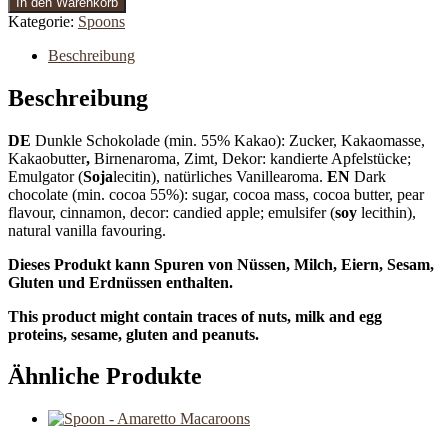
In den Warenkorb
Kategorie:
Spoons
Beschreibung
Beschreibung
DE
Dunkle Schokolade (min. 55% Kakao): Zucker, Kakaomasse,
Kakaobutter
,
Birnenaroma, Zimt, Dekor: kandierte Apfelstücke;
Emulgator (
Soja
lecitin), natürliches Vanillearoma.
EN
Dark
chocolate (min. cocoa 55%): sugar, cocoa mass, cocoa butter, pear
flavour, cinnamon, decor: candied apple; emulsifer (
soy
lecithin),
natural vanilla favouring.
Dieses Produkt kann Spuren von Nüssen, Milch, Eiern, Sesam,
Gluten und Erdnüssen enthalten.
This product might contain traces of nuts, milk and egg
proteins, sesame, gluten and peanuts.
Ähnliche Produkte