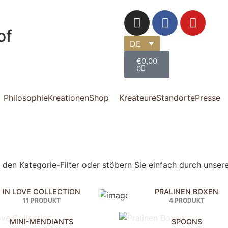
of
DE
€
0,00
0
Philosophie
Kreationen
Shop
Kreateure
Standorte
Presse
den Kategorie-Filter oder stöbern Sie einfach durch unser
IN LOVE COLLECTION
PRALINEN BOXEN
11 PRODUKT
4 PRODUKT
MINI-MENDIANTS
SPOONS