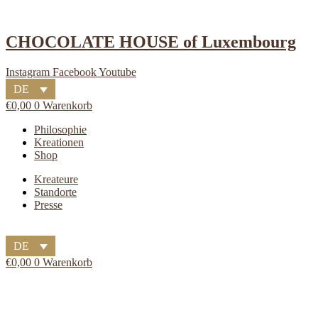
Zum
Inhalt
springen
CHOCOLATE HOUSE of Luxembourg
Instagram
Facebook
Youtube
DE
€
0,00
0
Warenkorb
Main
Philosophie
Menu
Kreationen
Shop
Main
Kreateure
Menu
Standorte
Presse
DE
€
0,00
0
Warenkorb
Flyout
Menu